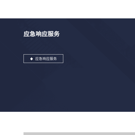
应急响应服务
应急响应服务