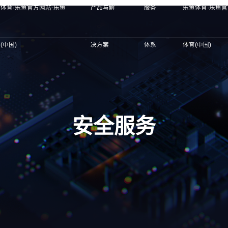
体育·乐鱼官方网站-乐鱼
产品与解
服务
乐鱼体育·乐鱼官
(中国)
决方案
体系
体育(中国)
安全服务