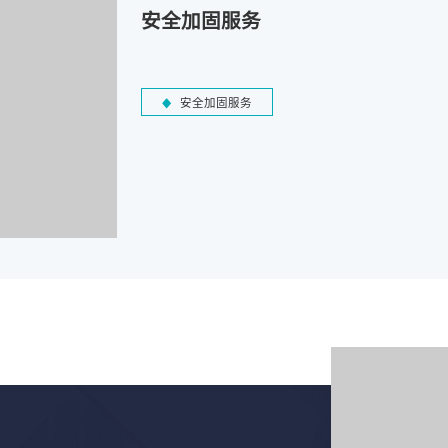
安全加固服务
安全加固服务