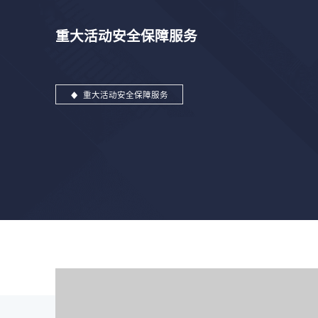
重大活动安全保障服务
重大活动安全保障服务