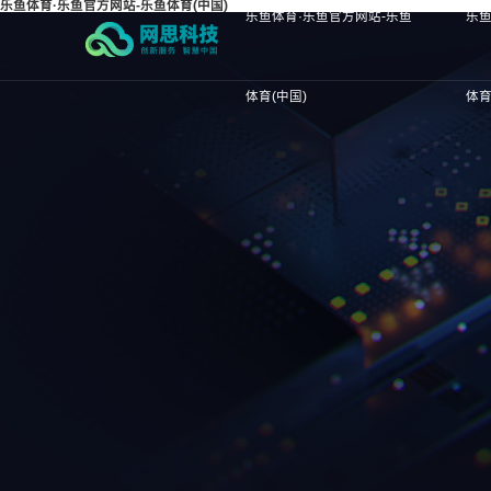
乐鱼体育·乐鱼官方网站-乐鱼体育(中国)
乐鱼体育·乐鱼官方网站-乐鱼
乐鱼
体育(中国)
体育