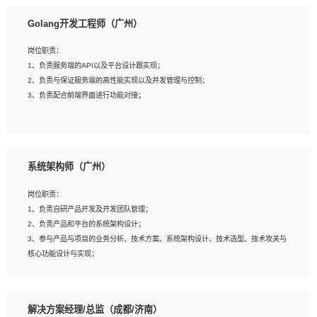
1、本科以上相关专业毕业，拥有三年以上相关数据工作经验经验。
Golang开发工程师（广州）
2、熟悉PostgreSQL、redis、MongoDB、ElasticSearch等开源数据库运维管理，
拥有开发经验优先。
岗位职责：
3、熟悉Oracle、MySQL、SQLServer中一种或多种优先。
1、负责服务端的API以及平台设计跟实现；
4、熟悉Hadoop、HBASE、Spark等大数据平台优先。
2、负责与保证服务端的高性能实现以及并发管理与控制；
5、熟悉linux或任意一种unix操作系统，如有较强操作系统侧工作经验者优先。
3、负责配合前端界面进行功能对接；
6、具备丰富的项目实施经验，较强的自我学习能力。
7、责任心强，为人友好，沟通能力强，具有良好的团队意识。
岗位要求：
1、本科及以上学历，计算机相关专业；
系统架构师（广州）
2、1年以上Golang开发工作经验，能独立完成相应项目开发；
3、基础扎实、熟悉数据结构与算法，熟悉多线程、多进程、IO复用等并发编程思维
岗位职责：
与实现，熟悉常用开源框架及设计模式；
1、负责自研产品开发及开发团队管理；
4、熟悉Golang、连接池、消息队列等组件使用、熟悉后端开发、测试、调试流程
2、负责产品和平台的系统架构设计；
跟工具使用；
3、参与产品与项目的业务分析、技术方案、系统架构设计、技术选型、技术攻关与
5、对技术有激情，喜欢钻研，能快速接受和掌握新技术，学习能力和工作责任心
核心功能设计与实现；
强，良好的沟通表达能力和团队协作能力。
4、根据业务及技术发展，做前瞻性的技术分析、研究及应用；
5、根据业务架构设计与业务需求，上接业务设计下接系统设计，编写系统概要设
计，指导技术骨干进行系统详细设计。
解决方案经理/总监（成都/济南）