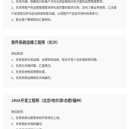
1、负责沟通、收集和分析客户方在业务监管和分析方面的运营管理需求；
4、熟悉OPENCV、HALCON等常用图像处理软件，熟练进行图像处理；
2、负责将客户的运营管理需求转化成完整的需求文档；及时了解业界趋势，汇总客
5、熟悉主流的分类算法、聚类算法和关联分析算法原理，能熟练使用神经网络算法
户反馈意见并与后台研发积极沟通，从而提升产品在市场中的竞争力；
的进行业务建模；
3、配合客户整理项目汇报材料。
6、对OCR领域有深入的研究，熟悉模型调参，压缩和整型化方法；
7、熟悉mysql、oracle、MongoDB、redis等其中一种数据库使用。
岗位要求：
软件系统运维工程师（长沙）
1、3年以上运营或解决方案的工作经验。
2、具备良好的逻辑能力、沟通能力和文字处理能力，能够从海量数据中发现关键特
岗位职责：
征，可独立提出完整的优化方案,并推动方案执行达成结果；熟练使用PPT、
1、负责系统日常运维，支撑现场运维，配合开发人员处理系统问题。
WORD、EXCEL等办公软件；
2、负责与沟通问题，汇报情况。
3、深入理解公司各项AI产品和技术信息；具有较强的文档编写能力，能独立撰写
3、负责系统相关数据处理。
PPT、方案建议书等，面试时需携带个人制作的专业PPT文件进行展示。
4、负责系统运维相关文档编写。
5、负责现场对接客户，沟通事项。
JAVA开发工程师（北京/哈尔滨/合肥/福州）
岗位要求：
1、计算机相关专业本科以上学历，1年以上软件系统运维经验。
岗位职责：
2、精通linux命令。
1、负责系统功能需求的开发测试上线；
3、熟悉oracle、mysql 数据库。
2、负责相关文档的编写；
4、善于沟通，具有良好的团队合作精神和协作能力。