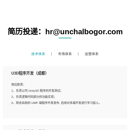
简历投递：hr@unchalbogor.com
技术体系
市场体系
运营体系
U3D程序开发（成都）
岗位职责：
1、负责公司 Unity3D 程序的开发测试；
2、负责逻辑代码部分的功能实现；
3、除去目前的 UWP 端程序开发发布, 后续对多端开发进行学习投入。
岗位要求：
1、全日制本科相关专业，具有相关开发经验?年以上；