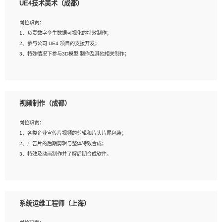
UE4技术美术（成都）
2、熟练掌握 Unity3D 程序开发，精通 C# 语言开发；
3、具有大量插件的使用调试经历，开发测试过 UWP 端程序者优先；
岗位职责：
4、有良好的沟通能力和团队合作意识；
1、负责数字孪生数据可视化的特效制作；
5、开发过 HoloLens 程序者优先。
2、参与公司 UE4 项目的支援开发；
3、特殊情况下参与3D模型 制作及其他相关制作；
岗位要求：
1、全日制本科以上学历，美术、动画相关专业毕业，具有相关效果制作经验2年以
视频制作（成都）
上；
2、熟练掌握 Particle 或 Niagara 制作特效模块；
岗位职责：
3、想象力丰富, 有一定的艺术审美深度；
1、各类企业宣传片视频的剪辑和片头片尾包装；
4、有良好的场景特效搭建功底；
2、广告片的后期剪辑与整体特效合成；
5、熟悉 3Ds Max 或者 Maya；
3、特效及动画制作并了解后期合成软件。
6、有良好的沟通能力和团队合作意识；
7、参与过建筑结构表现相关项目者优先
岗位要求：
1、热爱影视，责任心强，有强烈的兴趣和后期制作的主观能动性；
系统运维工程师（上海）
2、熟练使用After Effect、Photo Shop、熟练掌握视频剪辑和特效包装软件；
3、能对影片后期进行整体调色控制，具备一定审美感；