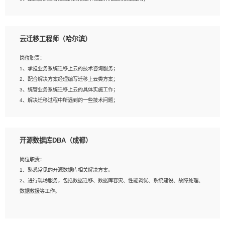
4、负责问答系统的搭建和知识图谱的建立；
云迁移工程师（哈尔滨）
岗位要求：
1、1年及以上自然语言处理方向研究或工作经验，统招本科及以上学历；
岗位职责：
2、熟悉tensorflow，keras，pytorch等常规深度学习框架，快速根据客户需求实现
1、承担业务系统迁移上云的技术咨询服务；
有效的模型；
2、配合解决方案经理编写迁移上云类方案；
3、熟悉掌握至少一种编程语言，如：Python，Java；
3、统管业务系统迁移上云的具体实施工作；
4、 熟悉NLP相关算法与实现；
4、解决迁移过程中所遇到的一些技术问题；
5、至少有一次及以上问答系统的项目实践，熟悉问答系统全流程开发者优先；
6、有较强的问题分析和处理能力，良好的团队合作意识；
7、 参与过相关竞赛或科研项目者优先。
岗位要求：
开源数据库DBA（成都）
1、专科及以上学历，三年以上工作经验，计算机等相关专业；
2、具备常见业务系统资源评估、部署优化和故障排查的能力；
岗位职责：
3、熟悉常见操作系统、存储、网络、 IO 等相关原理；
1、熟悉常见的开源数据库相关解决方案。
4、具有迁移工具实操经验，具备P2V、V2V迁移能力；
2、进行现场服务，包括数据迁移、数据库容灾、性能调优、系统建设、故障处理、
5、熟练华为、VMware虚拟化、云计算及云存储技术；
数据救援等工作。
6、熟悉主流数据库、应用服务器、中间件部署架构和运维方法；
7、具备资源池迁移、应用及数据迁移、异构数据迁移相关经验；
8、具有HCIE/H3CIE/VMware/阿里云等云计算方向认证者优先；
岗位要求：