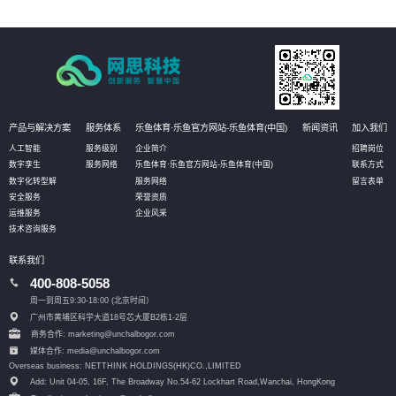
产品与解决方案
服务体系
乐鱼体育·乐鱼官方网站-乐鱼体育(中国)
新闻资讯
加入我们
人工智能
服务级别
企业简介
招聘岗位
数字孪生
服务网络
乐鱼体育·乐鱼官方网站-乐鱼体育(中国)
联系方式
数字化转型解
服务网络
留言表单
安全服务
荣誉资质
运维服务
企业风采
技术咨询服务
联系我们
400-808-5058
周一到周五9:30-18:00 (北京时间）
广州市黄埔区科学大道18号芯大厦B2栋1-2层
商务合作: marketing@unchalbogor.com
媒体合作: media@unchalbogor.com
Overseas business: NETTHINK HOLDINGS(HK)CO.,LIMITED
Add: Unit 04-05, 16F, The Broadway No.54-62 Lockhart Road,
Wanchai, HongKong