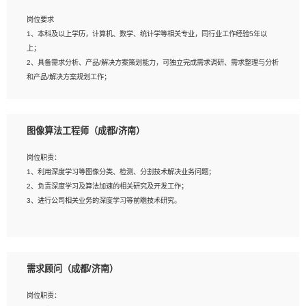
岗位要求
岗位要求：
1、本科及以上学历，计算机、数学、统计学等相关专业，同行业工作经验5年以
1、全日制统招本科及以上学历，计算机相关专业毕业，5年以上开发工作经验；
上；
2、具有扎实的java编程功底和良好的编码习惯，有分布式、多线程及高并发系统开
2、具备需求分析、产品/解决方案策划能力，可独立完成需求调研、需求整理与分析
发经验和性能调优经验尤佳；熟悉JVM调优；掌握基础中间件、基础架构方案和云
和产品/解决方案规划工作；
平台、云产品功能特性，熟练使用相关平台的功能和了解其背后实现机制；
3、逻辑缜密，对用户产品/解决方案体验敏感，对数据敏感，有产品/解决方案意
3、精通主流开发框架经验，精通一门主流开发语言；熟悉主流开源框架源码；
识，有主见，以数据为驱动，以结果为导向；
4、具有一定的大中型项目参与经验，有中间件、基础组件和框架的研发经验，具备
4、具有丰富的AI产品/解决方案解决方案经验，能够针对客户的需求，快速响应输出
研发管理流程建设经验；
图像算法工程师（成都/济南）
相关的解决方案，包括视频分析、图像识别、NLP、OCR、机器学习等；
5、熟悉Spring、Mybatis等开源框架和常用apache组件,熟悉Web服务端开发的各
5、具备AI技术背景，掌握TensorFlow、PyTorch、Spark MLlib、SK-Learn等常见
种常用框架和技术Springboot、Shiro、springcloud等；熟悉Linux常用命令和了解
岗位职责：
AI算法框架，对人脸识别、目标检测、图像识别、OCR、NLP等AI算法有深刻理
常用脚本语言，较丰富的线上系统运维经验，复杂问题排查思路清晰。
1、利用深度学习等图像分类、检测、分割技术解决业务问题；
解。具有AI平台级产品/解决方案从业经验者优先。具有大数据技术背景者优先；
2、负责深度学习及算法加速的相关研究及开发工作；
6、具备良好的客户意识与沟通能力，善于学习思考、创新与团队协作，认真负责、
3、进行公司相关业务的深度学习等前瞻技术研究。
执行力与抗压力强。
岗位要求：
1、统招本科以上学历，图形图像、计算机或数学相关专业；
需求顾问（成都/济南）
2、2年以上图像处理开发经验，熟悉python和spark开发；
3、熟练使用TensorFlow、Theano、Keras 及 Caffe 任意一种主流深度学习框架搭
岗位职责：
建深度学习系统环境；