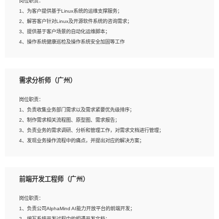
岗位职责：
4、在剪辑上会思考，有一定编导思维；
1、为客户提供基于Linux系统的运维支撑服务；
5、踏实， 勤奋，愿意在工作中不断学习，提高自我；
2、解答客户针对Linux及开源软件系统的咨询需求；
6、能与同事友好相处。
3、提供基于客户场景的自动化运维脚本；
4、操作系统健康巡检及操作系统安全加固等工作
岗位要求：
需求分析师（广州）
1、全日制本科计算机相关专业毕业，3年以上相关工作经验；
2、精通linux操作系统的运行维护，具有故障处理的能力
岗位职责：
3、熟练使用脚本语言，shell/python任一种，熟练使用Ansible
1、负责收集业务部门需求以及需求紧要优先级排序；
4、熟悉linux常见服务、中间件的基本原理、部署以及故障处理，如：Mysql、
2、制作需求相关流程图、原型图、需求报告；
Apache、Nginx、Zabbix、Kafka等
3、负责业务的需求调研、分析和管理工作，对需求文档进行管理；
5、熟悉主流虚拟化技术，如：VMware、KVM
4、发现业务操作流程中的痛点，并提出对应的解决方案；
6、具备网络方面的基础知识，熟悉常见的网络协议，如TCP/IP，转发原理，路由优
5、完成其他上级领导交予的任务和工作。
先级等
7、了解容器技术，熟悉docker或podman
8、有良好的文档编写能力和沟通能力，有RHCE证书优先
前端开发工程师（广州）
岗位要求：
1、本科以上学历，一年以上需求分析相关经验者优先；
岗位职责：
2、熟悉产品及需求规划工具，如:Axure、Xmind、MS Project等；
1、负责公司AlphaMind AI能力开放平台的前端开发；
3、具备良好的交流协调能力，有较强的责任感、工作积极主动；
2、编写系统开发过程中的相遇开发文档；