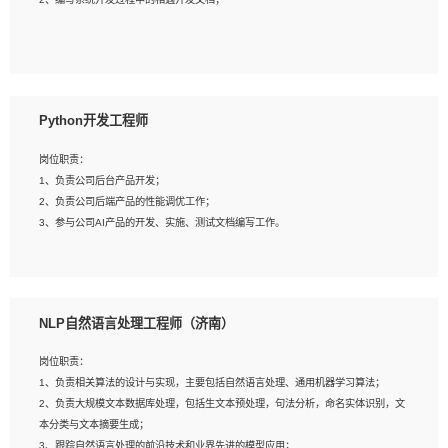
4、有较强的系统需求分析、文档编写能力、沟通能力；
5、具备与多团队合作的经验，良好团队协作精神；
岗位要求：
1、全日制本科及以上学历，计算机相关专业毕业，一年以上前端开发工作经验；
2、熟练掌握HTML、CSS、JavaScript等web相关技术；
Python开发工程师
3、熟悉react/vue/angular任何一种前端框架，熟悉react优先；
4、熟悉webpack配置和git操作；
岗位职责：
5、善于沟通，具有团队意识；
1、负责公司后台产品开发；
2、负责公司后端产品的性能调优工作；
3、参与公司AI产品的开发、实施、测试文档编写工作。
岗位要求:
1、计算机相关专业，本科及以上学历，2年以上后端开发经验，有过运营商项目经
NLP自然语言处理工程师（济南）
验的更佳；
2、熟练python编程语言，熟悉服务端开发流程，熟悉常见的算法和数据结构；
岗位职责：
3、熟悉数据库开发，熟悉Mysql、Oracle、MongoDb数据库应用开发其中一种；
1、负责相关算法的设计与实现，主要包括自然语言处理、通用机器学习算法；
4、熟悉Python Wed框架（Django/Flask...）代码能力优秀，熟悉编码规范和具备
2、负责大规模文本数据库处理，包括生文本预处理，句法分析，命名实体识别，文
良好的文档编写能力）；
本分类与文本摘要生成；
5、沟通表达能力强，具备团队协作能力。
3、跟踪自然语言处理的前沿技术和业界先进的模型应用；