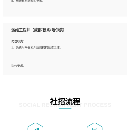
3、负责系统问题的处理。
5、必须有实际的生产环境系统维护经验。
6、有中国移动安全态势系统相关项目经验优先考虑。
岗位要求：
1、精通java编程，熟悉vue和jsp编程；
运维工程师（成都/昆明/哈尔滨）
2、熟悉linux命令；
3、熟练使用springmvc、springcloud、webservice等框架进行开发；
岗位职责：
4、熟练使用oracle、mysql进行开发；
1、负责AI平台和AI应用的的运维工作。
5、熟悉流程开发如使用activiti；
6、计算机相关专业本科以上学历，3年以上开发工作经验。
岗位要求：
1、计算机相关专业，大专以上学历，2年以上开发运维工作经验；
2、必须具备的能力：有丰富的运维开发和K8S运维经验；熟悉K8S、Git、docker
等相关工具使用；熟练掌握Linux环境下的Shell语言 ；工作责任感强、具有良好的
沟通能力、服务意识；
3、掌握Linux环境下的Python编程语言；
社招流程
4、掌握DevOps思想、方法和流程。Jenkins工具使用；
SOCIAL RECRUITMENT PROCESS
5、掌握常见中间件配置与优化，如mysql、nginx等；
6、掌握服务器的维护，熟悉linux系统的常用操作；
7、掌握和第三方系统API接口的维护操作，和安全漏洞扫描的修复工作。